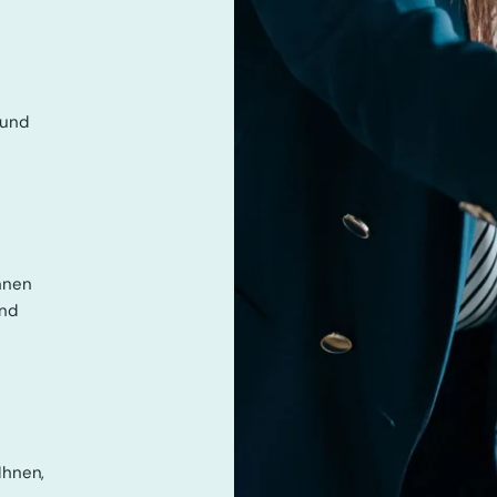
 und
hnen
und
Ihnen,