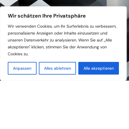
Wir schätzen Ihre Privatsphäre
Kategorien
Information
Wir verwenden Cookies, um Ihr Surferlebnis zu verbessern,
personalisierte Anzeigen oder Inhalte einzusetzen und
unseren Datenverkehr zu analysieren. Wenn Sie auf „Alle
Büro
Über uns
akzeptieren" klicken, stimmen Sie der Anwendung von
Business Center
Kontaktiere uns
Cookies zu.
Coworking
FAQs
Anpassen
Alles ablehnen
Alle akzeptieren
Seminarraum
Datenschutzerklärung
Immobilien
©Copyright bureauparterre.ch. Alle Rechte vorbehalten